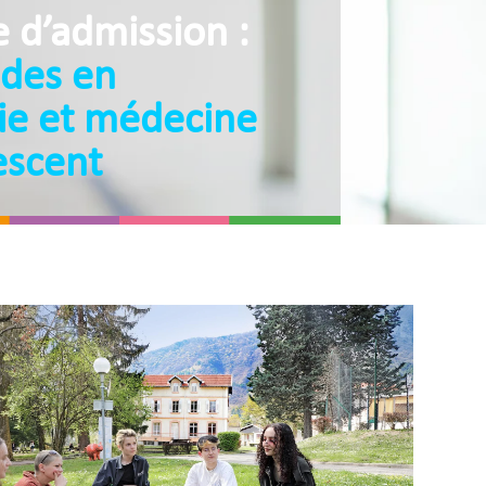
d’admission :
udes en
rie et médecine
escent