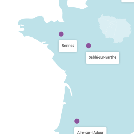
Rennes
Sablé-sur-Sarthe
Aire-sur-l'Adour