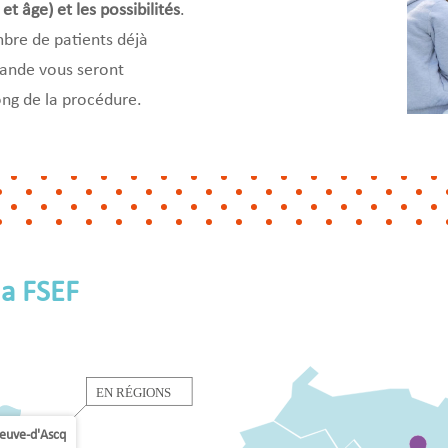
et âge) et les possibilités
.
ombre de patients déjà
emande vous seront
ong de la procédure.
la FSEF
neuve-d'Ascq