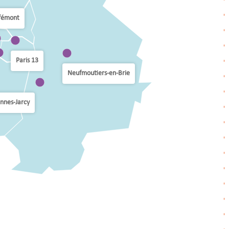
fémont
Paris 13
Neufmoutiers-en-Brie
nnes-Jarcy