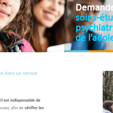
Demande 
soins-ét
psychiat
de l’adol
n dans un service
Il est indispensable de
ssier, afin de
vérifier les