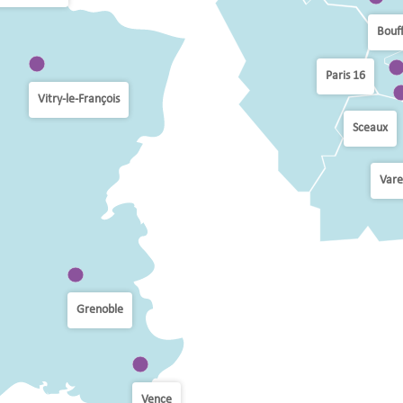
Bouf
Paris 16
Vitry-le-François
Sceaux
Vare
Grenoble
Vence