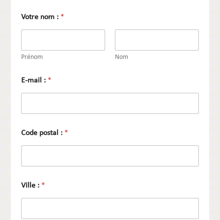
-
m
Votre nom :
*
a
i
l
:
Prénom
Nom
E-mail :
*
Code postal :
*
Ville :
*