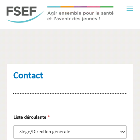
Contact
C
Liste déroulante
*
o
d
e
E