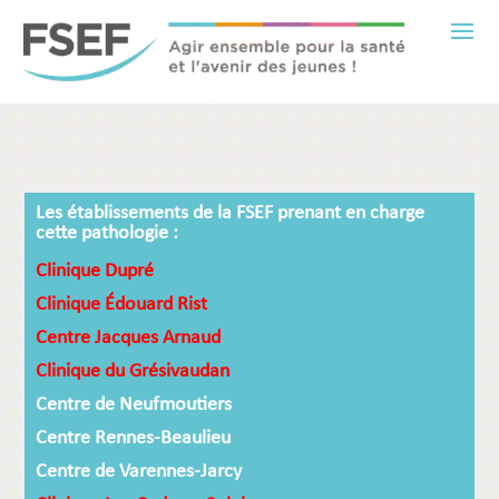
Les établissements de la FSEF prenant en charge
cette pathologie :
Clinique Dupré
Clinique Édouard Rist
Centre Jacques Arnaud
Clinique du Grésivaudan
Centre de Neufmoutiers
Centre Rennes-Beaulieu
Centre de Varennes-Jarcy