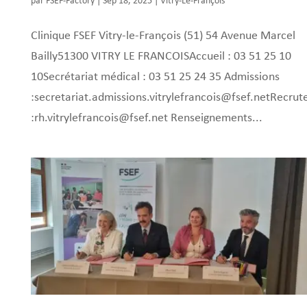
par
FSEF-Factory
|
Sep 18, 2025
|
Vitry-Le-François
Clinique FSEF Vitry-le-François (51) 54 Avenue Marcel
Bailly51300 VITRY LE FRANCOISAccueil : 03 51 25 10
10Secrétariat médical : 03 51 25 24 35 Admissions
:secretariat.admissions.vitrylefrancois@fsef.netRecru
:rh.vitrylefrancois@fsef.net Renseignements...