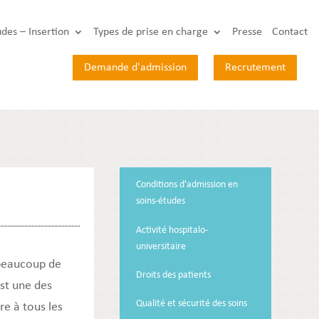
udes – Insertion
Types de prise en charge
Presse
Contact
Demande d'admission
Recrutement
Conditions d'admission en
soins-études
Activité hospitalo-
universitaire
 beaucoup de
Droits des patients
est une des
Qualité et sécurité des soins
re à tous les